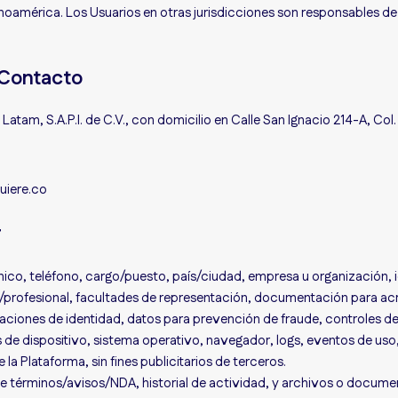
inoamérica. Los Usuarios en otras jurisdicciones son responsables de
 Contacto
Latam, S.A.P.I. de C.V., con domicilio en Calle San Ignacio 214-A, C
uiere.co
r
co, teléfono, cargo/puesto, país/ciudad, empresa u organización, 
/profesional, facultades de representación, documentación para ac
aciones de identidad, datos para prevención de fraude, controles de 
s de dispositivo, sistema operativo, navegador, logs, eventos de uso,
a Plataforma, sin fines publicitarios de terceros.
 términos/avisos/NDA, historial de actividad, y archivos o docume